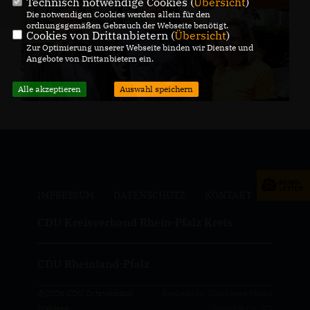
Technisch notwendige Cookies (
Übersicht
)
Die notwendigen Cookies werden allein für den
ordnungsgemäßen Gebrauch der Webseite benötigt.
Cookies von Drittanbietern (
Übersicht
)
Zur Optimierung unserer Webseite binden wir Dienste und
Angebote von Drittanbietern ein.
Alle akzeptieren
Auswahl speichern
IMPRESSUM
DATENSCHUTZ
KONTAKT
CDU Kreisverband Rhein-Pfalz Kreis
CDU Rheinland-Pfalz
@2026 CDU Ortsverband
Realisation: Sharkness Media
Waldsee
GmbH & Co. KG